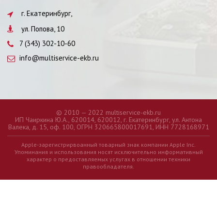
г. Екатеринбург,
ул. Попова, 10
7 (343) 302-10-60
info@multiservice-ekb.ru
© 2010 — 2022 multiservice-ekb.ru
ИП Чаиркина Ю.А., 620014, 620012, г. Екатеринбург, ул. Антона
Валека, д. 15, оф. 100, ОГРН 320665800017691, ИНН 7728168971
Apple-зарегистрирвоанный товарный знак компании Apple Inc.
Упоминания и использования носят исключительно информативный
характер о предоставляемых услугах в отношении техники
правообладателя.