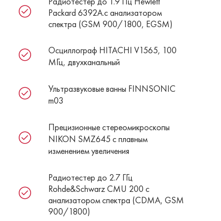
Радиотестер до 1.9 ГГц Hewlett
Packard 6392A.с анализатором
спектра (GSM 900/1800, EGSM)
Осциллограф HITACHI V1565, 100
МГц, двухканальный
Ультразвуковые ванны FINNSONIC
m03
Прецизионные стереомикроскопы
NIKON SMZ645 c плавным
изменением увеличения
Радиотестер до 2.7 ГГц
Rohde&Schwarz CMU 200 с
анализатором спектра (CDMA, GSM
900/1800)