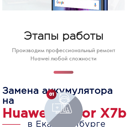
Этапы работы
Производим профессиональный ремонт
Huawei любой сложности
Замена аккумулятора
01
на
Huawei Honor X7b
в Екатеринбурге