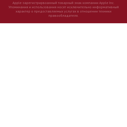
Apple-зарегистрирвоанный товарный знак компании Apple Inc.
Упоминания и использования носят исключительно информативный
характер о предоставляемых услугах в отношении техники
правообладателя.