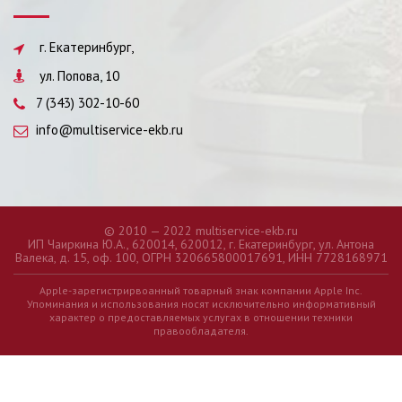
г. Екатеринбург,
ул. Попова, 10
7 (343) 302-10-60
info@multiservice-ekb.ru
© 2010 — 2022 multiservice-ekb.ru
ИП Чаиркина Ю.А., 620014, 620012, г. Екатеринбург, ул. Антона
Валека, д. 15, оф. 100, ОГРН 320665800017691, ИНН 7728168971
Apple-зарегистрирвоанный товарный знак компании Apple Inc.
Упоминания и использования носят исключительно информативный
характер о предоставляемых услугах в отношении техники
правообладателя.