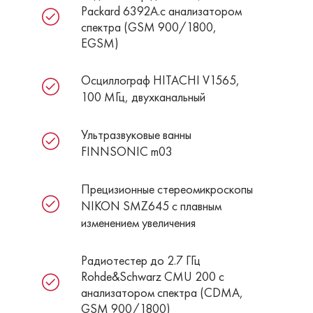
Packard 6392A.с анализатором
спектра (GSM 900/1800,
EGSM)
Осциллограф HITACHI V1565,
100 МГц, двухканальный
Ультразвуковые ванны
FINNSONIC m03
Прецизионные стереомикроскопы
NIKON SMZ645 c плавным
изменением увеличения
Радиотестер до 2.7 ГГц
Rohde&Schwarz CMU 200 с
анализатором спектра (CDMA,
GSM 900/1800)