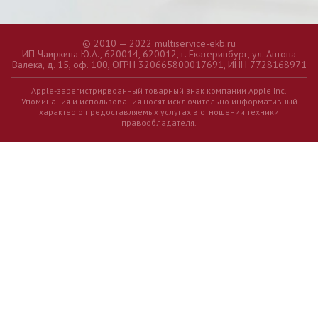
© 2010 — 2022 multiservice-ekb.ru
ИП Чаиркина Ю.А., 620014, 620012, г. Екатеринбург, ул. Антона
Валека, д. 15, оф. 100, ОГРН 320665800017691, ИНН 7728168971
Apple-зарегистрирвоанный товарный знак компании Apple Inc.
Упоминания и использования носят исключительно информативный
характер о предоставляемых услугах в отношении техники
правообладателя.