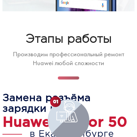
Этапы работы
Производим профессиональный ремонт
Huawei любой сложности
Замена разъёма
01
зарядки на
Huawei Honor 50
в Екатеринбурге