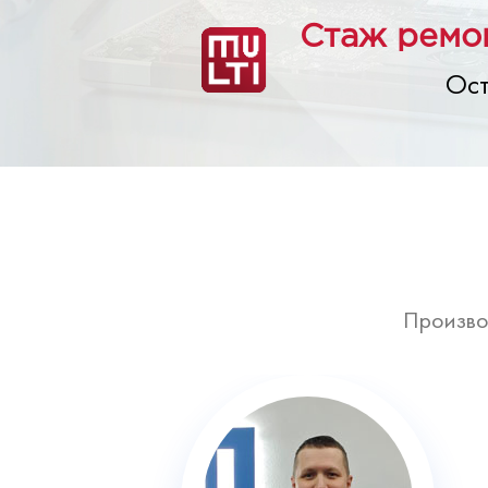
Стаж ремон
Ост
Произво