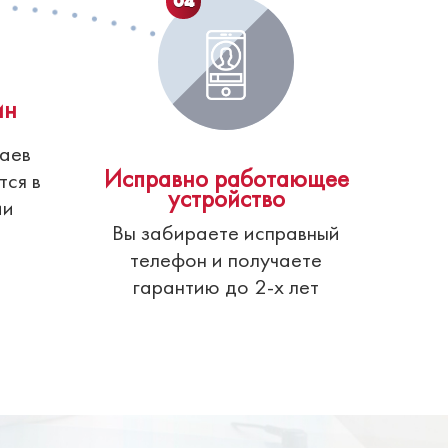
04
ин
чаев
Исправно работающее
тся в
устройство
ии
Вы забираете исправный
телефон и получаете
гарантию до 2-х лет