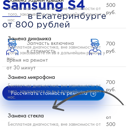
Samsung S4
500
Бесплатная диагностика, вне зависимости от
руб.
того, заказываете ли вы в дальнейшем ремонт у
в Екатеринбурге
нас.
от 800 рублей
Замена динамика
Запчасть включена
700
Бесплатная диагностика, вне зависимости от
в стоимость
руб.
того, заказываете ли вы в дальнейшем ремонт у
нас.
Время на ремонт
от 30 минут
Замена микрофона
700
Бесплатная диагностика, вне зависимости от
руб.
того, заказываете ли вы в дальнейшем ремонт у
Рассчитать стоимость ремонта
нас.
Замена стекла
от
Бесплатная диагностика, вне зависимости от
500