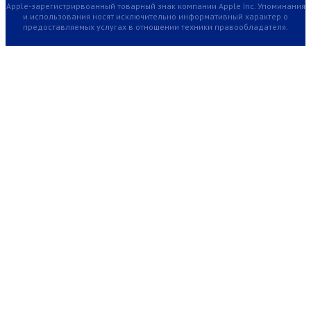
Apple-зарегистрирвоанный товарный знак компании Apple Inc. Упоминания
и использования носят исключительно информативный характер о
предоставляемых услугах в отношении техники правообладателя.