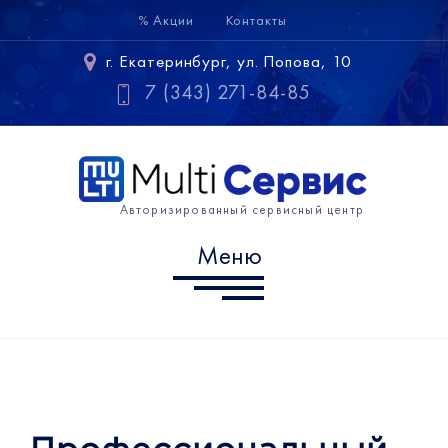
% Акции
Контакты
Меню
г. Екатеринбург, ул. Попова, 10
Samsung
7 (343) 271-84-85
Huawei
Xiaomi
Авторизированный сервисный центр
Информация
Меню
г. Екатеринбург, ул. Попова,
10
7 (343) 302-10-60
info@multiservice-ekb.ru