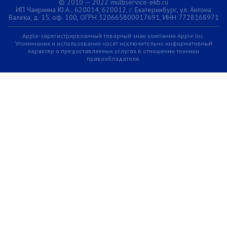
© 2010 — 2022 multiservice-ekb.ru
ИП Чаиркина Ю.А., 620014, 620012, г. Екатеринбург, ул. Антона
Валека, д. 15, оф. 100, ОГРН 320665800017691, ИНН 7728168971
Apple-зарегистрирвоанный товарный знак компании Apple Inc.
Упоминания и использования носят исключительно информативный
характер о предоставляемых услугах в отношении техники
правообладателя.