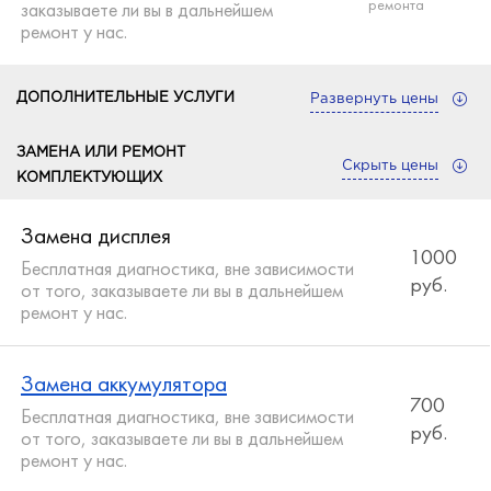
ремонта
заказываете ли вы в дальнейшем
ремонт у нас.
ДОПОЛНИТЕЛЬНЫЕ УСЛУГИ
Развернуть цены
ЗАМЕНА ИЛИ РЕМОНТ
Ремонт после попадания влаги
Скрыть цены
КОМПЛЕКТУЮЩИХ
900
Бесплатная диагностика, вне зависимости от
руб.
того, заказываете ли вы в дальнейшем
Замена дисплея
ремонт у нас.
1000
Бесплатная диагностика, вне зависимости
руб.
от того, заказываете ли вы в дальнейшем
ремонт у нас.
Замена аккумулятора
700
Бесплатная диагностика, вне зависимости
руб.
от того, заказываете ли вы в дальнейшем
ремонт у нас.