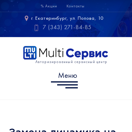
% Акции
Контакты
Меню
г. Екатеринбург, ул. Попова, 10
Samsung
7 (343) 271-84-85
Huawei
Xiaomi
Авторизированный сервисный центр
Информация
Меню
г. Екатеринбург, ул. Попова,
10
7 (343) 302-10-60
info@multiservice-ekb.ru