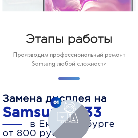
Этапы работы
Производим профессиональный ремонт
Samsung любой сложности
Замена дисплея на
01
Samsung A33
в Екатеринбурге
от 800 рублей