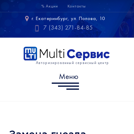
% Акции
Контакты
Меню
г. Екатеринбург, ул. Попова, 10
Samsung
7 (343) 271-84-85
Huawei
Xiaomi
Авторизированный сервисный центр
Информация
Меню
г. Екатеринбург, ул. Попова,
10
7 (343) 302-10-60
info@multiservice-ekb.ru