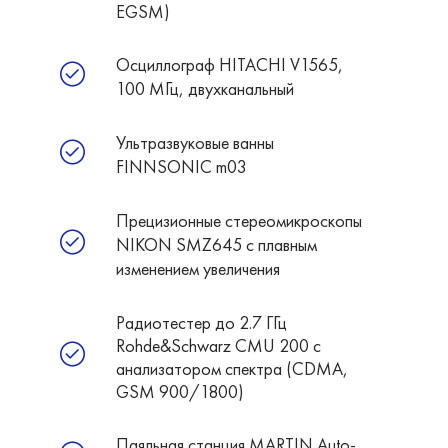
EGSM)
Осциллограф HITACHI V1565,
100 МГц, двухканальный
Ультразвуковые ванны
FINNSONIC m03
Прецизионные стереомикроскопы
NIKON SMZ645 c плавным
изменением увеличения
Радиотестер до 2.7 ГГц
Rohde&Schwarz CMU 200 с
анализатором спектра (CDMA,
GSM 900/1800)
Паяльная станция MARTIN Auto-