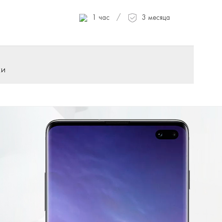
/
1 час
3 месяца
КИ