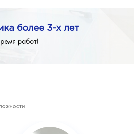
ка более 3-х лет
время работ!
ложности