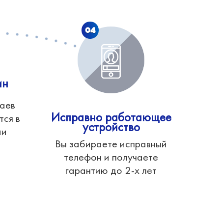
04
ин
чаев
Исправно работающее
тся в
устройство
ии
Вы забираете исправный
телефон и получаете
гарантию до 2-х лет