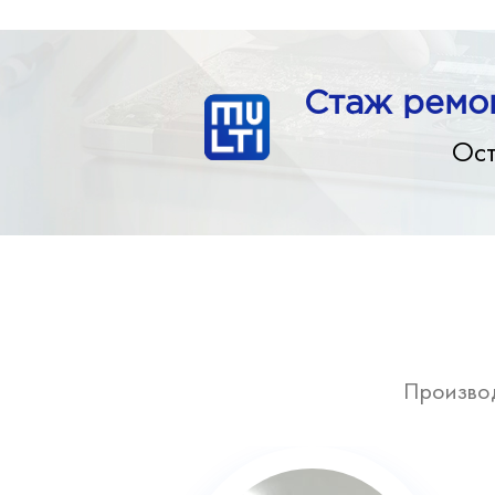
Стаж ремон
Ост
Произво