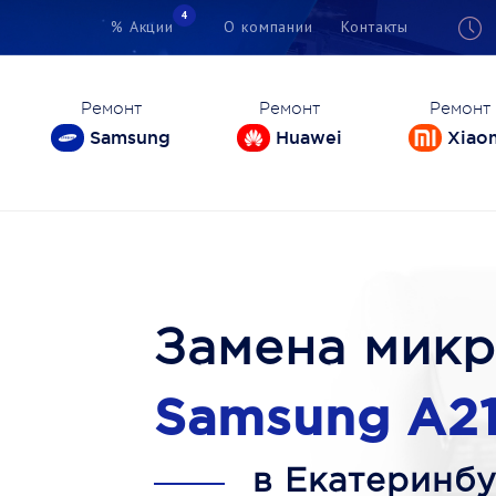
4
% Акции
О компании
Контакты
Ремонт
Ремонт
Ремонт
Samsung
Huawei
Xiao
Замена мик
Samsung A21
в Екатеринбу