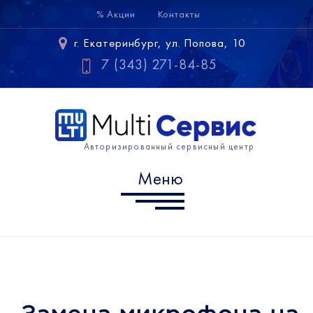
% Акции
Контакты
Меню
г. Екатеринбург, ул. Попова, 10
Samsung
7 (343) 271-84-85
Huawei
Xiaomi
Авторизированный сервисный центр
Информация
Меню
г. Екатеринбург, ул. Попова,
10
7 (343) 302-10-60
info@multiservice-ekb.ru