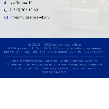
ул. Попова, 10
7 (343) 302-10-60
info@multiservice-ekb.ru
© 2010 — 2022 multiservice-ekb.ru
ИП Чаиркина Ю.А., 620014, 620012, г. Екатеринбург, ул. Антона
Валека, д. 15, оф. 100, ОГРН 320665800017691, ИНН 7728168971
Apple-зарегистрирвоанный товарный знак компании Apple Inc.
Упоминания и использования носят исключительно информативный
характер о предоставляемых услугах в отношении техники
правообладателя.