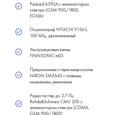
Packard 6392A.с анализатором
спектра (GSM 900/1800,
EGSM)
Осциллограф HITACHI V1565,
100 МГц, двухканальный
Ультразвуковые ванны
FINNSONIC m03
Прецизионные стереомикроскопы
NIKON SMZ645 c плавным
изменением увеличения
Радиотестер до 2.7 ГГц
Rohde&Schwarz CMU 200 с
анализатором спектра (CDMA,
GSM 900/1800)