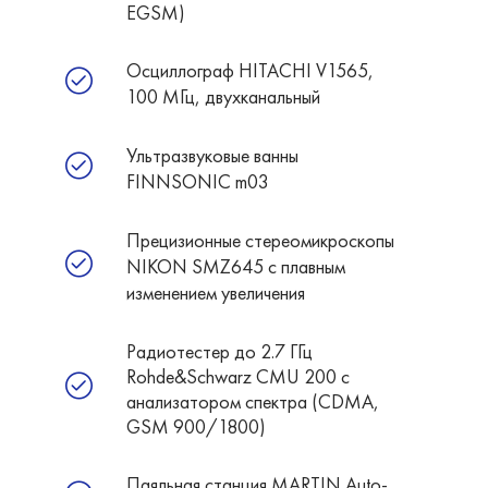
EGSM)
Осциллограф HITACHI V1565,
100 МГц, двухканальный
Ультразвуковые ванны
FINNSONIC m03
Прецизионные стереомикроскопы
NIKON SMZ645 c плавным
изменением увеличения
Радиотестер до 2.7 ГГц
Rohde&Schwarz CMU 200 с
анализатором спектра (CDMA,
GSM 900/1800)
Паяльная станция MARTIN Auto-