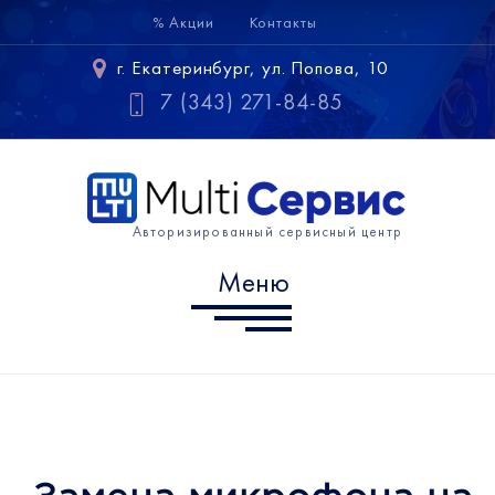
% Акции
Контакты
Меню
г. Екатеринбург, ул. Попова, 10
Samsung
7 (343) 271-84-85
Huawei
Xiaomi
Авторизированный сервисный центр
Информация
Меню
г. Екатеринбург, ул. Попова,
10
7 (343) 302-10-60
info@multiservice-ekb.ru