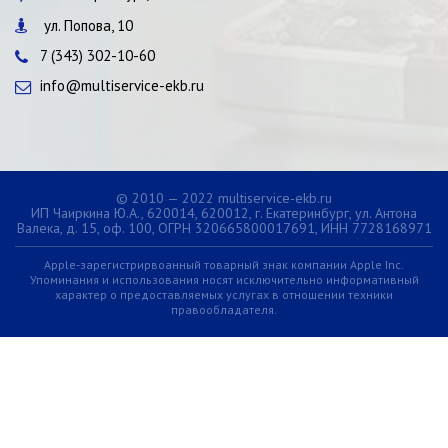
ул. Попова, 10
7 (343) 302-10-60
info@multiservice-ekb.ru
© 2010 — 2022 multiservice-ekb.ru
ИП Чаиркина Ю.А., 620014, 620012, г. Екатеринбург, ул. Антона
Валека, д. 15, оф. 100, ОГРН 320665800017691, ИНН 7728168971
Apple-зарегистрирвоанный товарный знак компании Apple Inc.
Упоминания и использования носят исключительно информативный
характер о предоставляемых услугах в отношении техники
правообладателя.