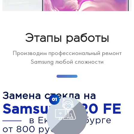
Этапы работы
Производим профессиональный ремонт
Samsung любой сложности
Замена стекла на
01
Samsung S20 FE
в Екатеринбурге
от 800 рублей