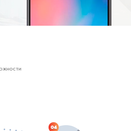
ложности
04