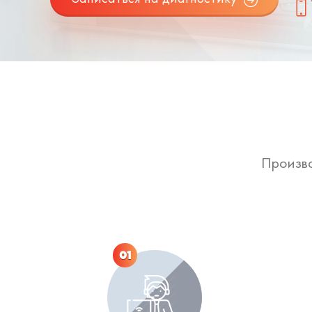
Произво
01