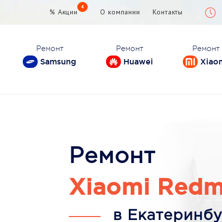
4
% Акции
О компании
Контакты
Ремонт
Ремонт
Ремонт
Samsung
Huawei
Xiao
Ремонт
Xiaomi Redmi
в Екатеринбу