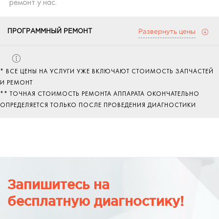
ремонт у нас.
ПРОГРАММНЫЙ РЕМОНТ
Развернуть цены
Настройка ПО
900
* ВСЕ ЦЕНЫ НА УСЛУГИ УЖЕ ВКЛЮЧАЮТ СТОИМОСТЬ ЗАПЧАСТЕЙ
Бесплатная диагностика, вне зависимости от
руб.
И РЕМОНТ
того, заказываете ли вы в дальнейшем
** ТОЧНАЯ СТОИМОСТЬ РЕМОНТА АППАРАТА ОКОНЧАТЕЛЬНО
ремонт у нас.
ОПРЕДЕЛЯЕТСЯ ТОЛЬКО ПОСЛЕ ПРОВЕДЕНИЯ ДИАГНОСТИКИ
Запишитесь на
бесплатную диагностику!