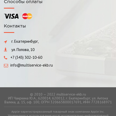
Способы оплаты
Контакты
г. Екатеринбург,
ул. Попова, 10
+7 (343) 302-10-60
info@multiservice-ekb.ru
© 2010 — 2022 multiservice-ekb.ru
ИП Чаиркина Ю.А., 620014, 620012, г. Екатеринбург, ул. Антона
Валека, д. 15, оф. 100, ОГРН 320665800017691, ИНН 7728168971
Apple-зарегистрирвоанный товарный знак компании Apple Inc.
Упоминания и использования носят исключительно информативный