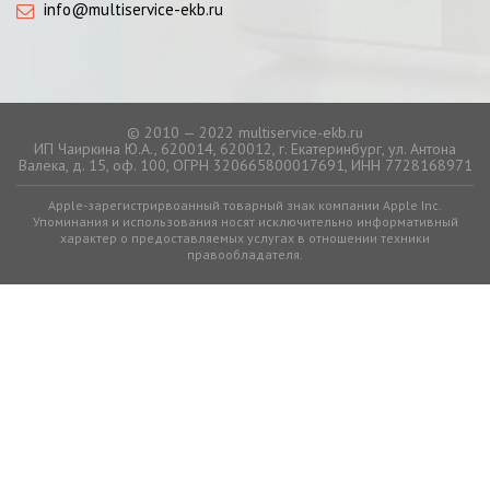
info@multiservice-ekb.ru
© 2010 — 2022 multiservice-ekb.ru
ИП Чаиркина Ю.А., 620014, 620012, г. Екатеринбург, ул. Антона
Валека, д. 15, оф. 100, ОГРН 320665800017691, ИНН 7728168971
Apple-зарегистрирвоанный товарный знак компании Apple Inc.
Упоминания и использования носят исключительно информативный
характер о предоставляемых услугах в отношении техники
правообладателя.