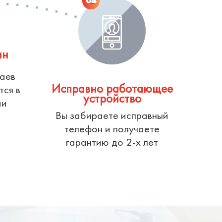
04
ин
чаев
Исправно работающее
тся в
устройство
ии
Вы забираете исправный
телефон и получаете
гарантию до 2-х лет