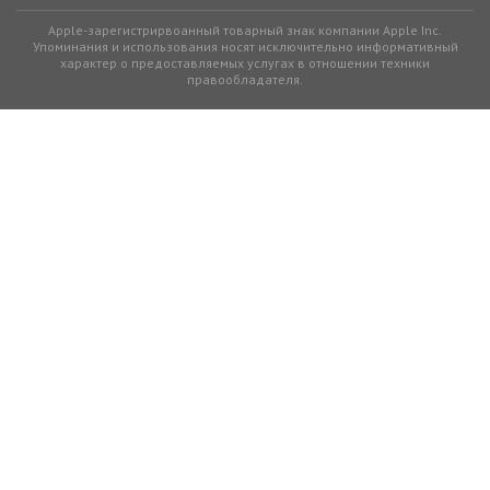
Apple-зарегистрирвоанный товарный знак компании Apple Inc.
Упоминания и использования носят исключительно информативный
характер о предоставляемых услугах в отношении техники
правообладателя.