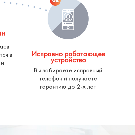
04
ин
чаев
Исправно работающее
тся в
устройство
ии
Вы забираете исправный
телефон и получаете
гарантию до 2-х лет