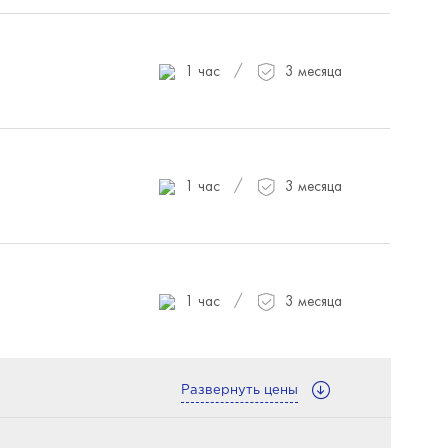
/
1 час
3 месяца
/
1 час
3 месяца
/
1 час
3 месяца
Развернуть цены