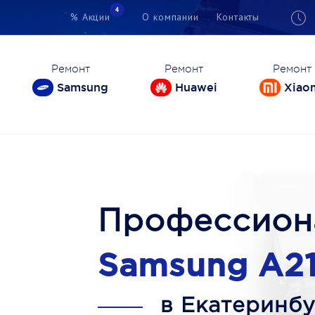
4
% Акции
О компании
Контакты
Ремонт
Ремонт
Ремонт
Samsung
Huawei
Xiao
Профессион
Samsung A21
в Екатеринбу