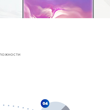
ложности
04